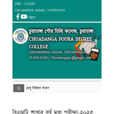
EIIN : 115382
CHUADANGA SADAR, | 01309115382
Login
চুয়াডাঙ্গা পৌর ডিগ্রি কলেজ, চুয়াডাঙ্গা
CHUADANGA POURA DEGREE
COLLEGE
CHUADANGA SADAR, CHUADANGA,
01309115382; Chuadangapc@gmail.com
মেনু নির্বাচন করুন
বিএমটি শাখার বর্ষ মধ্য পরীক্ষা-২০২৫