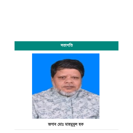
সভাপতি
জনাব মোঃ মাহমুদুল হক