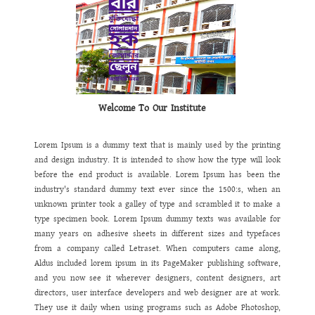
পরিবেশগত
শৃঙ্খলা
নিশ্চিত
করণে
প্রতিষ্ঠানকে
ক্লোজ
সার্কিট
ক্যামেরার
আওতাভুক্ত
করা
হয়েছে।
অনলাইন
ব্যাংকিং
সহ
তথ্য
প্রযুক্তির
সর্বোচ্চ
ব্যবহারে
ডায়নামিক
ওয়েবসাইট
চালু
করা
হয়েছে।
এখন
থেকে
আমাদের
ছাত্র
/
ছাত্রী
,
অভিভাবক
ও
শিক্ষক
/
শিক্ষিকা
তাদের
সকল
তথ্য
ঘরে
বসেই
ওয়েব
সাইট
থেকে
পেয়ে
যাবেন।
এ
ওয়েবসাইটটিতে
যে
তথ্য
ও
উপাত্ত
থাকবে
তা
অবাধ
তথ্য
পাওয়ার
অধিকার
নিশ্চিত
করবে
এর
ফলে
একদিকে
আমরা
ইনফরমেশন
হাইওয়ে
উঠতে
সক্ষম
হব।
পাশাপাশি
আমাদের
কাজে
স্বচ্ছতা
,
গতিশীলতা
,
জবাবদিহিতা
সেবার
মান
বৃদ্ধি
পাবে
বলে
আমি
দৃঢ়ভাবে
বিশ্বাস
করি।
Welcome To Our Institute
Lorem Ipsum is a dummy text that is mainly used by the printing
and design industry. It is intended to show how the type will look
before the end product is available. Lorem Ipsum has been the
industry's standard dummy text ever since the 1500:s, when an
unknown printer took a galley of type and scrambled it to make a
type specimen book. Lorem Ipsum dummy texts was available for
many years on adhesive sheets in different sizes and typefaces
from a company called Letraset. When computers came along,
Aldus included lorem ipsum in its PageMaker publishing software,
and you now see it wherever designers, content designers, art
directors, user interface developers and web designer are at work.
They use it daily when using programs such as Adobe Photoshop,