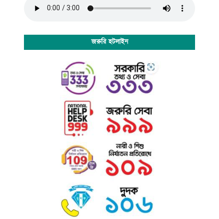
জরুরি হটলাইন