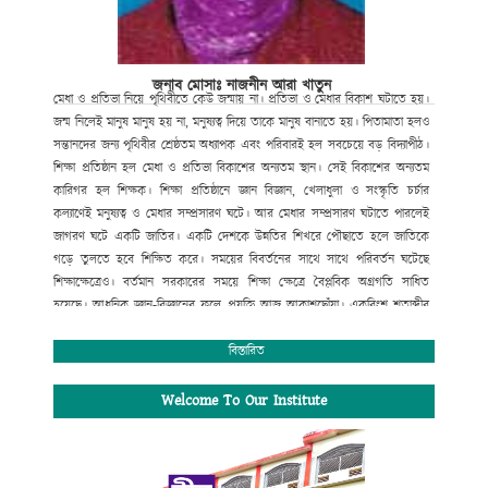
জনাব মোসাঃ নাজনীন আরা খাতুন
মেধা
ও
প্রতিভা
নিয়ে
পৃথিবীতে
কেউ
জন্মায়
না।
প্রতিভা
ও
মেধার
বিকাশ
ঘটাতে
হয়।
জন্ম
নিলেই
মানুষ
মানুষ
হয়
না
,
মনুষ্যত্ব
দিয়ে
তাকে
মানুষ
বানাতে
হয়।
পিতামাতা
হলও
সন্তানদের
জন্য
পৃথিবীর
শ্রেষ্ঠতম
অধ্যাপক
এবং
পরিবারই
হল
সবচেয়ে
বড়
বিদ্যাপীঠ।
শিক্ষা
প্রতিষ্ঠান
হল
মেধা
ও
প্রতিভা
বিকাশের
অন্যতম
স্থান।
সেই
বিকাশের
অন্যতম
কারিগর
হল
শিক্ষক।
শিক্ষা
প্রতিষ্ঠানে
জ্ঞান
বিজ্ঞান
,
খেলাধুলা
ও
সংস্কৃতি
চর্চার
কল্যাণেই
মনুষ্যত্ব
ও
মেধার
সম্প্রসারণ
ঘটে।
আর
মেধার
সম্প্রসারণ
ঘটাতে
পারলেই
জাগরণ
ঘটে
একটি
জাতির।
একটি
দেশকে
উন্নতির
শিখরে
পৌছাতে
হলে
জাতিকে
গড়ে
তুলতে
হবে
শিক্ষিত
করে।
সময়ের
বিবর্তনের
সাথে
সাথে
পরিবর্তন
ঘটেছে
শিক্ষাক্ষেত্রেও।
বর্তমান
সরকারের
সময়ে
শিক্ষা
ক্ষেত্রে
বৈপ্লবিক
অগ্রগতি
সাধিত
হয়েছে।
আধুনিক
জ্ঞান
-
বিজ্ঞানের
ফলে
প্রযুক্তি
আজ
আকাশছোঁয়া।
একবিংশ
শতাব্দীর
বড়
চ্যালেঞ্জ
হচ্ছে
তথ্য
প্রযুক্তিতে
সমৃদ্ধতা
গড়ে
তোলা।
এরই
আলোকে
বর্তমান
সরকারের
ডিজিটাল
স্বপ্ন
বাস্তবায়নে
সর্বোচ্চ
বিস্তারিত
বিদ্যাপীঠ
চুয়াডাঙ্গা পৌর ডিগ্রি কলেজ
পরিবারও
বদ্ধপরিকর।
আমরা
শ্রেণি
কক্ষে
প্রজেক্টর
ও
ল্যাপটপের
মাধ্যমে
শিক্ষার্থীদের
মাঝে
ডিজিটাল
Welcome To Our Institute
পদ্ধতিতে
পাঠদান
প্রক্রিয়া
চালু
করা
হয়েছে।
এছাড়া
আধুনিক
ডিজিটাল
ল্যাব
,
বিজ্ঞান
ক্লাব
,
রোভার
-
স্কাউট
প্রতিষ্ঠা
করা
হয়েছে।
এছাড়াও
খেলাধুলা
ও
সাহিত্য
সংস্কৃতি
চর্চা
অব্যাহত
রয়েছে।
বায়োমেট্রিক
পদ্ধতিতে
ডিজিটাল
হাজিরা
চালু
করা
হয়েছে।