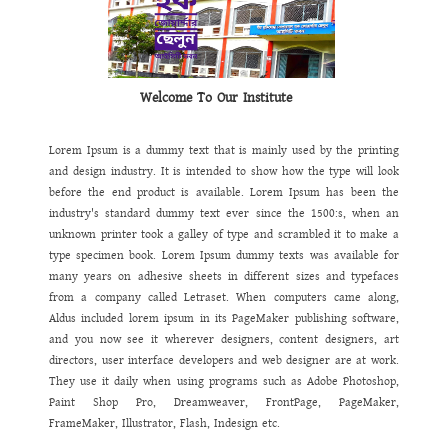
শিক্ষিকা
তাদের
সকল
তথ্য
ঘরে
বসেই
ওয়েব
সাইট
থেকে
পেয়ে
যাবেন।
এ
ওয়েবসাইটটিতে
যে
তথ্য
ও
উপাত্ত
থাকবে
তা
অবাধ
তথ্য
পাওয়ার
অধিকার
নিশ্চিত
করবে
এর
ফলে
একদিকে
আমরা
ইনফরমেশন
হাইওয়ে
উঠতে
সক্ষম
হব।
পাশাপাশি
আমাদের
কাজে
স্বচ্ছতা
,
গতিশীলতা
,
জবাবদিহিতা
সেবার
মান
বৃদ্ধি
পাবে
বলে
আমি
দৃঢ়ভাবে
বিশ্বাস
করি।
Welcome To Our Institute
Lorem Ipsum is a dummy text that is mainly used by the printing
and design industry. It is intended to show how the type will look
before the end product is available. Lorem Ipsum has been the
industry's standard dummy text ever since the 1500:s, when an
unknown printer took a galley of type and scrambled it to make a
type specimen book. Lorem Ipsum dummy texts was available for
many years on adhesive sheets in different sizes and typefaces
from a company called Letraset. When computers came along,
Aldus included lorem ipsum in its PageMaker publishing software,
and you now see it wherever designers, content designers, art
directors, user interface developers and web designer are at work.
They use it daily when using programs such as Adobe Photoshop,
Paint Shop Pro, Dreamweaver, FrontPage, PageMaker,
FrameMaker, Illustrator, Flash, Indesign etc.