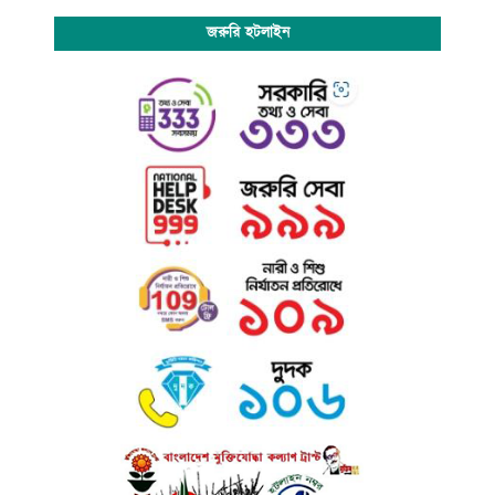
জরুরি হটলাইন