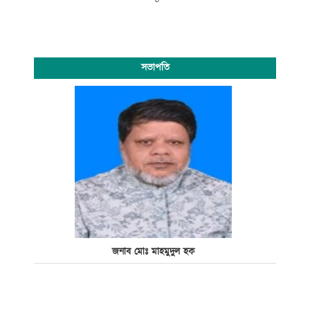
সভাপতি
জনাব মোঃ মাহমুদুল হক