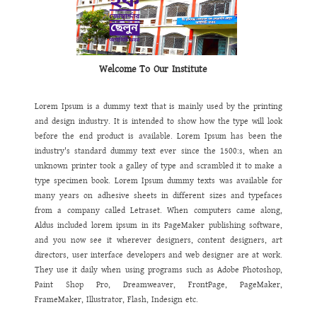
শিক্ষিকা
তাদের
সকল
তথ্য
ঘরে
বসেই
ওয়েব
সাইট
থেকে
পেয়ে
যাবেন।
এ
ওয়েবসাইটটিতে
যে
তথ্য
ও
উপাত্ত
থাকবে
তা
অবাধ
তথ্য
পাওয়ার
অধিকার
নিশ্চিত
করবে
এর
ফলে
একদিকে
আমরা
ইনফরমেশন
হাইওয়ে
উঠতে
সক্ষম
হব।
পাশাপাশি
আমাদের
কাজে
স্বচ্ছতা
,
গতিশীলতা
,
জবাবদিহিতা
সেবার
মান
বৃদ্ধি
পাবে
বলে
আমি
দৃঢ়ভাবে
বিশ্বাস
করি।
Welcome To Our Institute
Lorem Ipsum is a dummy text that is mainly used by the printing
and design industry. It is intended to show how the type will look
before the end product is available. Lorem Ipsum has been the
industry's standard dummy text ever since the 1500:s, when an
unknown printer took a galley of type and scrambled it to make a
type specimen book. Lorem Ipsum dummy texts was available for
many years on adhesive sheets in different sizes and typefaces
from a company called Letraset. When computers came along,
Aldus included lorem ipsum in its PageMaker publishing software,
and you now see it wherever designers, content designers, art
directors, user interface developers and web designer are at work.
They use it daily when using programs such as Adobe Photoshop,
Paint Shop Pro, Dreamweaver, FrontPage, PageMaker,
FrameMaker, Illustrator, Flash, Indesign etc.