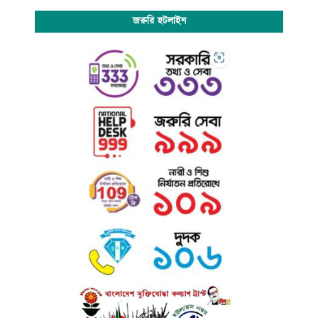
জরুরি হটলাইন