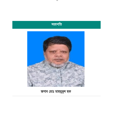
সভাপতি
জনাব মোঃ মাহমুদুল হক