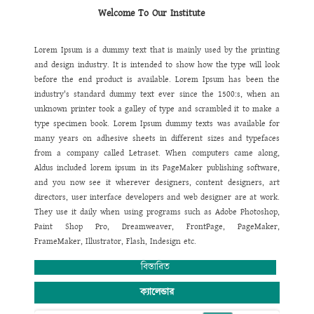
Welcome To Our Institute
অব্যাহত
রয়েছে।
বায়োমেট্রিক
পদ্ধতিতে
ডিজিটাল
হাজিরা
চালু
করা
হয়েছে।
পরিবেশগত
শৃঙ্খলা
নিশ্চিত
করণে
প্রতিষ্ঠানকে
ক্লোজ
সার্কিট
ক্যামেরার
আওতাভুক্ত
করা
হয়েছে।
অনলাইন
ব্যাংকিং
সহ
তথ্য
প্রযুক্তির
সর্বোচ্চ
ব্যবহারে
ডায়নামিক
Lorem Ipsum is a dummy text that is mainly used by the printing
ওয়েবসাইট
চালু
করা
হয়েছে।
এখন
থেকে
আমাদের
ছাত্র
/
ছাত্রী
,
অভিভাবক
ও
শিক্ষক
/
and design industry. It is intended to show how the type will look
শিক্ষিকা
তাদের
সকল
তথ্য
ঘরে
বসেই
ওয়েব
সাইট
থেকে
পেয়ে
যাবেন।
এ
before the end product is available. Lorem Ipsum has been the
ওয়েবসাইটটিতে
যে
তথ্য
ও
উপাত্ত
থাকবে
তা
অবাধ
তথ্য
পাওয়ার
অধিকার
নিশ্চিত
industry's standard dummy text ever since the 1500:s, when an
করবে
এর
ফলে
একদিকে
আমরা
ইনফরমেশন
হাইওয়ে
উঠতে
সক্ষম
হব।
পাশাপাশি
unknown printer took a galley of type and scrambled it to make a
আমাদের
কাজে
স্বচ্ছতা
,
গতিশীলতা
,
জবাবদিহিতা
সেবার
মান
বৃদ্ধি
পাবে
বলে
আমি
type specimen book. Lorem Ipsum dummy texts was available for
দৃঢ়ভাবে
বিশ্বাস
করি।
many years on adhesive sheets in different sizes and typefaces
from a company called Letraset. When computers came along,
Aldus included lorem ipsum in its PageMaker publishing software,
and you now see it wherever designers, content designers, art
directors, user interface developers and web designer are at work.
They use it daily when using programs such as Adobe Photoshop,
Paint Shop Pro, Dreamweaver, FrontPage, PageMaker,
FrameMaker, Illustrator, Flash, Indesign etc.
বিস্তারিত
Lorem Ipsum is a dummy text that is mainly used by the printing
and design industry. It is intended to show how the type will look
ক্যালেন্ডার
before the end product is available. Lorem Ipsum has been the