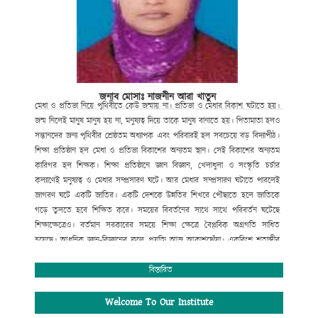
জনাব মোসাঃ নাজনীন আরা খাতুন
মেধা
ও
প্রতিভা
নিয়ে
পৃথিবীতে
কেউ
জন্মায়
না।
প্রতিভা
ও
মেধার
বিকাশ
ঘটাতে
হয়।
জন্ম
নিলেই
মানুষ
মানুষ
হয়
না
,
মনুষ্যত্ব
দিয়ে
তাকে
মানুষ
বানাতে
হয়।
পিতামাতা
হলও
সন্তানদের
জন্য
পৃথিবীর
শ্রেষ্ঠতম
অধ্যাপক
এবং
পরিবারই
হল
সবচেয়ে
বড়
বিদ্যাপীঠ।
শিক্ষা
প্রতিষ্ঠান
হল
মেধা
ও
প্রতিভা
বিকাশের
অন্যতম
স্থান।
সেই
বিকাশের
অন্যতম
কারিগর
হল
শিক্ষক।
শিক্ষা
প্রতিষ্ঠানে
জ্ঞান
বিজ্ঞান
,
খেলাধুলা
ও
সংস্কৃতি
চর্চার
কল্যাণেই
মনুষ্যত্ব
ও
মেধার
সম্প্রসারণ
ঘটে।
আর
মেধার
সম্প্রসারণ
ঘটাতে
পারলেই
জাগরণ
ঘটে
একটি
জাতির।
একটি
দেশকে
উন্নতির
শিখরে
পৌছাতে
হলে
জাতিকে
গড়ে
তুলতে
হবে
শিক্ষিত
করে।
সময়ের
বিবর্তনের
সাথে
সাথে
পরিবর্তন
ঘটেছে
শিক্ষাক্ষেত্রেও।
বর্তমান
সরকারের
সময়ে
শিক্ষা
ক্ষেত্রে
বৈপ্লবিক
অগ্রগতি
সাধিত
হয়েছে।
আধুনিক
জ্ঞান
-
বিজ্ঞানের
ফলে
প্রযুক্তি
আজ
আকাশছোঁয়া।
একবিংশ
শতাব্দীর
বড়
চ্যালেঞ্জ
হচ্ছে
তথ্য
প্রযুক্তিতে
সমৃদ্ধতা
গড়ে
তোলা।
এরই
আলোকে
বর্তমান
সরকারের
ডিজিটাল
স্বপ্ন
বাস্তবায়নে
সর্বোচ্চ
বিস্তারিত
বিদ্যাপীঠ
চুয়াডাঙ্গা পৌর ডিগ্রি কলেজ
পরিবারও
বদ্ধপরিকর।
আমরা
শ্রেণি
কক্ষে
প্রজেক্টর
ও
ল্যাপটপের
মাধ্যমে
শিক্ষার্থীদের
মাঝে
ডিজিটাল
Welcome To Our Institute
পদ্ধতিতে
পাঠদান
প্রক্রিয়া
চালু
করা
হয়েছে।
এছাড়া
আধুনিক
ডিজিটাল
ল্যাব
,
বিজ্ঞান