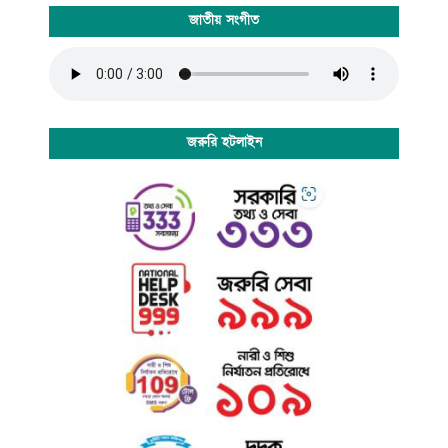
জাতীয় সংগীত
জরুরি হটলাইন