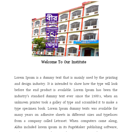
ক্লাব
,
রোভার
-
স্কাউট
প্রতিষ্ঠা
করা
হয়েছে।
এছাড়াও
খেলাধুলা
ও
সাহিত্য
সংস্কৃতি
চর্চা
অব্যাহত
রয়েছে।
বায়োমেট্রিক
পদ্ধতিতে
ডিজিটাল
হাজিরা
চালু
করা
হয়েছে।
পরিবেশগত
শৃঙ্খলা
নিশ্চিত
করণে
প্রতিষ্ঠানকে
ক্লোজ
সার্কিট
ক্যামেরার
আওতাভুক্ত
করা
হয়েছে।
অনলাইন
ব্যাংকিং
সহ
তথ্য
প্রযুক্তির
সর্বোচ্চ
ব্যবহারে
ডায়নামিক
ওয়েবসাইট
চালু
করা
হয়েছে।
এখন
থেকে
আমাদের
ছাত্র
/
ছাত্রী
,
অভিভাবক
ও
শিক্ষক
/
শিক্ষিকা
তাদের
সকল
তথ্য
ঘরে
বসেই
ওয়েব
সাইট
থেকে
পেয়ে
যাবেন।
এ
ওয়েবসাইটটিতে
যে
তথ্য
ও
উপাত্ত
থাকবে
তা
অবাধ
তথ্য
পাওয়ার
অধিকার
নিশ্চিত
করবে
এর
ফলে
একদিকে
আমরা
ইনফরমেশন
হাইওয়ে
উঠতে
সক্ষম
হব।
পাশাপাশি
আমাদের
কাজে
স্বচ্ছতা
,
গতিশীলতা
,
জবাবদিহিতা
সেবার
মান
বৃদ্ধি
পাবে
বলে
আমি
দৃঢ়ভাবে
বিশ্বাস
করি।
Welcome To Our Institute
Lorem Ipsum is a dummy text that is mainly used by the printing
and design industry. It is intended to show how the type will look
before the end product is available. Lorem Ipsum has been the
industry's standard dummy text ever since the 1500:s, when an
unknown printer took a galley of type and scrambled it to make a
type specimen book. Lorem Ipsum dummy texts was available for
many years on adhesive sheets in different sizes and typefaces
from a company called Letraset. When computers came along,
Aldus included lorem ipsum in its PageMaker publishing software,