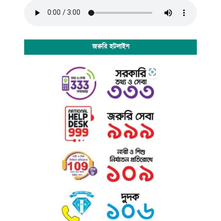
জরুরি হটলাইন