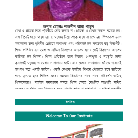
জনাব মোসাঃ নাজনীন আরা খাতুন
মেধা
ও
প্রতিভা
নিয়ে
পৃথিবীতে
কেউ
জন্মায়
না।
প্রতিভা
ও
মেধার
বিকাশ
ঘটাতে
হয়।
জন্ম
নিলেই
মানুষ
মানুষ
হয়
না
,
মনুষ্যত্ব
দিয়ে
তাকে
মানুষ
বানাতে
হয়।
পিতামাতা
হলও
সন্তানদের
জন্য
পৃথিবীর
শ্রেষ্ঠতম
অধ্যাপক
এবং
পরিবারই
হল
সবচেয়ে
বড়
বিদ্যাপীঠ।
শিক্ষা
প্রতিষ্ঠান
হল
মেধা
ও
প্রতিভা
বিকাশের
অন্যতম
স্থান।
সেই
বিকাশের
অন্যতম
কারিগর
হল
শিক্ষক।
শিক্ষা
প্রতিষ্ঠানে
জ্ঞান
বিজ্ঞান
,
খেলাধুলা
ও
সংস্কৃতি
চর্চার
কল্যাণেই
মনুষ্যত্ব
ও
মেধার
সম্প্রসারণ
ঘটে।
আর
মেধার
সম্প্রসারণ
ঘটাতে
পারলেই
জাগরণ
ঘটে
একটি
জাতির।
একটি
দেশকে
উন্নতির
শিখরে
পৌছাতে
হলে
জাতিকে
গড়ে
তুলতে
হবে
শিক্ষিত
করে।
সময়ের
বিবর্তনের
সাথে
সাথে
পরিবর্তন
ঘটেছে
শিক্ষাক্ষেত্রেও।
বর্তমান
সরকারের
সময়ে
শিক্ষা
ক্ষেত্রে
বৈপ্লবিক
অগ্রগতি
সাধিত
হয়েছে।
আধুনিক
জ্ঞান
-
বিজ্ঞানের
ফলে
প্রযুক্তি
আজ
আকাশছোঁয়া।
একবিংশ
শতাব্দীর
বড়
চ্যালেঞ্জ
হচ্ছে
তথ্য
প্রযুক্তিতে
সমৃদ্ধতা
গড়ে
তোলা।
এরই
আলোকে
বর্তমান
সরকারের
ডিজিটাল
স্বপ্ন
বাস্তবায়নে
সর্বোচ্চ
বিস্তারিত
বিদ্যাপীঠ
চুয়াডাঙ্গা পৌর ডিগ্রি কলেজ
পরিবারও
বদ্ধপরিকর।
আমরা
শ্রেণি
কক্ষে
প্রজেক্টর
ও
ল্যাপটপের
মাধ্যমে
শিক্ষার্থীদের
মাঝে
ডিজিটাল
Welcome To Our Institute
পদ্ধতিতে
পাঠদান
প্রক্রিয়া
চালু
করা
হয়েছে।
এছাড়া
আধুনিক
ডিজিটাল
ল্যাব
,
বিজ্ঞান
ক্লাব
,
রোভার
-
স্কাউট
প্রতিষ্ঠা
করা
হয়েছে।
এছাড়াও
খেলাধুলা
ও
সাহিত্য
সংস্কৃতি
চর্চা
অব্যাহত
রয়েছে।
বায়োমেট্রিক
পদ্ধতিতে
ডিজিটাল
হাজিরা
চালু
করা
হয়েছে।