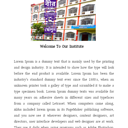
পরিবেশগত
শৃঙ্খলা
নিশ্চিত
করণে
প্রতিষ্ঠানকে
ক্লোজ
সার্কিট
ক্যামেরার
আওতাভুক্ত
করা
হয়েছে।
অনলাইন
ব্যাংকিং
সহ
তথ্য
প্রযুক্তির
সর্বোচ্চ
ব্যবহারে
ডায়নামিক
ওয়েবসাইট
চালু
করা
হয়েছে।
এখন
থেকে
আমাদের
ছাত্র
/
ছাত্রী
,
অভিভাবক
ও
শিক্ষক
/
শিক্ষিকা
তাদের
সকল
তথ্য
ঘরে
বসেই
ওয়েব
সাইট
থেকে
পেয়ে
যাবেন।
এ
ওয়েবসাইটটিতে
যে
তথ্য
ও
উপাত্ত
থাকবে
তা
অবাধ
তথ্য
পাওয়ার
অধিকার
নিশ্চিত
করবে
এর
ফলে
একদিকে
আমরা
ইনফরমেশন
হাইওয়ে
উঠতে
সক্ষম
হব।
পাশাপাশি
আমাদের
কাজে
স্বচ্ছতা
,
গতিশীলতা
,
জবাবদিহিতা
সেবার
মান
বৃদ্ধি
পাবে
বলে
আমি
দৃঢ়ভাবে
বিশ্বাস
করি।
Welcome To Our Institute
Lorem Ipsum is a dummy text that is mainly used by the printing
and design industry. It is intended to show how the type will look
before the end product is available. Lorem Ipsum has been the
industry's standard dummy text ever since the 1500:s, when an
unknown printer took a galley of type and scrambled it to make a
type specimen book. Lorem Ipsum dummy texts was available for
many years on adhesive sheets in different sizes and typefaces
from a company called Letraset. When computers came along,
Aldus included lorem ipsum in its PageMaker publishing software,
and you now see it wherever designers, content designers, art
directors, user interface developers and web designer are at work.
They use it daily when using programs such as Adobe Photoshop,