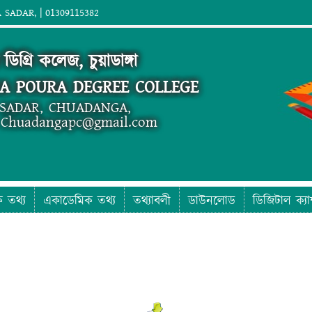
SADAR, | 01309115382
 ডিগ্রি কলেজ, চুয়াডাঙ্গা
A POURA DEGREE COLLEGE
SADAR, CHUADANGA,
; Chuadangapc@gmail.com
ক তথ্য
একাডেমিক তথ্য
তথ্যাবলী
ডাউনলোড
ডিজিটাল ক্যা