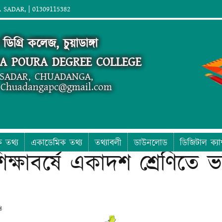
SADAR, | 01309115382
 ডিগ্রি কলেজ, চুয়াডাঙ্গা
A POURA DEGREE COLLEGE
SADAR, CHUADANGA,
; Chuadangapc@gmail.com
ক তথ্য
একাডেমিক তথ্য
তথ্যাবলী
ডাউনলোড
ডিজিটাল ক্যা
াবর্ষে একাদশ শ্রেণিতে ভর্তি
ি